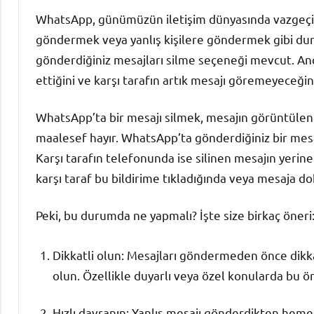
WhatsApp, günümüzün iletişim dünyasında vazgeçilm
göndermek veya yanlış kişilere göndermek gibi duru
gönderdiğiniz mesajları silme seçeneği mevcut. Anc
ettiğini ve karşı tarafın artık mesajı göremeyeceğ
WhatsApp’ta bir mesajı silmek, mesajın görüntülen
maalesef hayır. WhatsApp’ta gönderdiğiniz bir mesaj
Karşı tarafın telefonunda ise silinen mesajın yerine
karşı taraf bu bildirime tıkladığında veya mesaja do
Peki, bu durumda ne yapmalı? İşte size birkaç öneri
Dikkatli olun: Mesajları göndermeden önce dikka
olun. Özellikle duyarlı veya özel konularda bu ö
Hızlı davranın: Yanlış mesajı gönderdikten heme