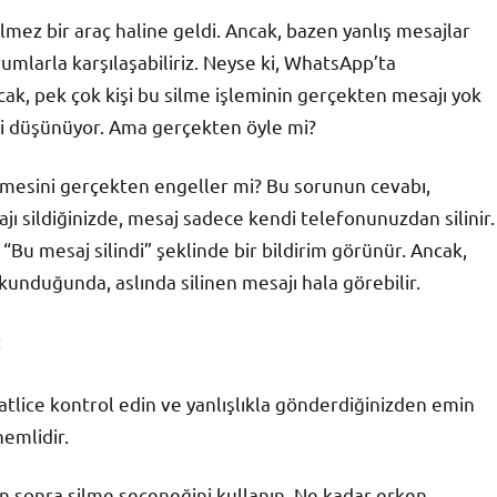
ez bir araç haline geldi. Ancak, bazen yanlış mesajlar
mlarla karşılaşabiliriz. Neyse ki, WhatsApp’ta
ak, pek çok kişi bu silme işleminin gerçekten mesajı yok
ini düşünüyor. Ama gerçekten öyle mi?
mesini gerçekten engeller mi? Bu sorunun cevabı,
ı sildiğinizde, mesaj sadece kendi telefonunuzdan silinir.
 “Bu mesaj silindi” şeklinde bir bildirim görünür. Ancak,
kunduğunda, aslında silinen mesajı hala görebilir.
:
tlice kontrol edin ve yanlışlıkla gönderdiğinizden emin
nemlidir.
n sonra silme seçeneğini kullanın. Ne kadar erken