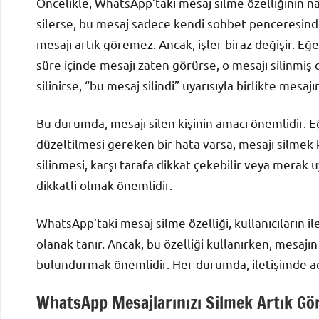
Öncelikle, WhatsApp’taki mesaj silme özelliğinin nası
silerse, bu mesaj sadece kendi sohbet penceresinden 
mesajı artık göremez. Ancak, işler biraz değişir. Eğe
süre içinde mesajı zaten görürse, o mesajı silinm
silinirse, “bu mesaj silindi” uyarısıyla birlikte mesaj
Bu durumda, mesajı silen kişinin amacı önemlidir. E
düzeltilmesi gereken bir hata varsa, mesajı silmek k
silinmesi, karşı tarafa dikkat çekebilir veya merak u
dikkatli olmak önemlidir.
WhatsApp’taki mesaj silme özelliği, kullanıcıların i
olanak tanır. Ancak, bu özelliği kullanırken, mesajı
bulundurmak önemlidir. Her durumda, iletişimde açı
WhatsApp Mesajlarınızı Silmek Artık Gör