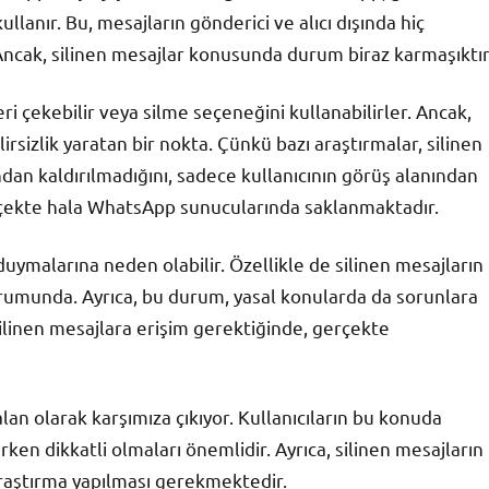
llanır. Bu, mesajların gönderici ve alıcı dışında hiç
ncak, silinen mesajlar konusunda durum biraz karmaşıktır
ri çekebilir veya silme seçeneğini kullanabilirler. Ancak,
lirsizlik yaratan bir nokta. Çünkü bazı araştırmalar, silinen
n kaldırılmadığını, sadece kullanıcının görüş alanından
erçekte hala WhatsApp sunucularında saklanmaktadır.
duymalarına neden olabilir. Özellikle de silinen mesajların
urumunda. Ayrıca, bu durum, yasal konularda da sorunlara
 silinen mesajlara erişim gerektiğinde, gerçekte
an olarak karşımıza çıkıyor. Kullanıcıların bu konuda
şırken dikkatli olmaları önemlidir. Ayrıca, silinen mesajların
araştırma yapılması gerekmektedir.