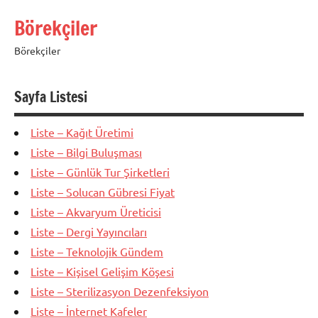
İçeriğe
Börekçiler
geç
Börekçiler
Sayfa Listesi
Liste – Kağıt Üretimi
Liste – Bilgi Buluşması
Liste – Günlük Tur Şirketleri
Liste – Solucan Gübresi Fiyat
Liste – Akvaryum Üreticisi
Liste – Dergi Yayıncıları
Liste – Teknolojik Gündem
Liste – Kişisel Gelişim Köşesi
Liste – Sterilizasyon Dezenfeksiyon
Liste – İnternet Kafeler