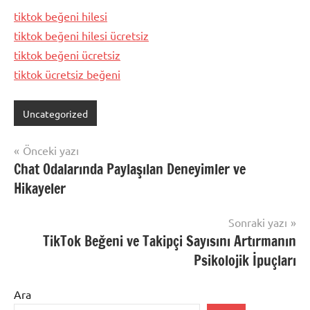
tiktok beğeni hilesi
tiktok beğeni hilesi ücretsiz
tiktok beğeni ücretsiz
tiktok ücretsiz beğeni
Uncategorized
Yazı
Önceki yazı
Chat Odalarında Paylaşılan Deneyimler ve
gezinmesi
Hikayeler
Sonraki yazı
TikTok Beğeni ve Takipçi Sayısını Artırmanın
Psikolojik İpuçları
Ara