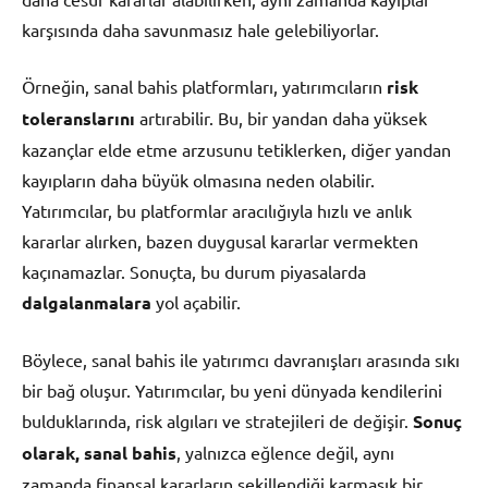
karşısında daha savunmasız hale gelebiliyorlar.
Örneğin, sanal bahis platformları, yatırımcıların
risk
toleranslarını
artırabilir. Bu, bir yandan daha yüksek
kazançlar elde etme arzusunu tetiklerken, diğer yandan
kayıpların daha büyük olmasına neden olabilir.
Yatırımcılar, bu platformlar aracılığıyla hızlı ve anlık
kararlar alırken, bazen duygusal kararlar vermekten
kaçınamazlar. Sonuçta, bu durum piyasalarda
dalgalanmalara
yol açabilir.
Böylece, sanal bahis ile yatırımcı davranışları arasında sıkı
bir bağ oluşur. Yatırımcılar, bu yeni dünyada kendilerini
bulduklarında, risk algıları ve stratejileri de değişir.
Sonuç
olarak, sanal bahis
, yalnızca eğlence değil, aynı
zamanda finansal kararların şekillendiği karmaşık bir