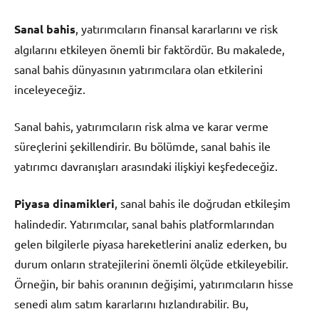
Sanal bahis
, yatırımcıların finansal kararlarını ve risk
algılarını etkileyen önemli bir faktördür. Bu makalede,
sanal bahis dünyasının yatırımcılara olan etkilerini
inceleyeceğiz.
Sanal bahis, yatırımcıların risk alma ve karar verme
süreçlerini şekillendirir. Bu bölümde, sanal bahis ile
yatırımcı davranışları arasındaki ilişkiyi keşfedeceğiz.
Piyasa dinamikleri
, sanal bahis ile doğrudan etkileşim
halindedir. Yatırımcılar, sanal bahis platformlarından
gelen bilgilerle piyasa hareketlerini analiz ederken, bu
durum onların stratejilerini önemli ölçüde etkileyebilir.
Örneğin, bir bahis oranının değişimi, yatırımcıların hisse
senedi alım satım kararlarını hızlandırabilir. Bu,