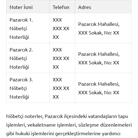
Noter İsmi
Telefon
Adres
Pazarcık 1.
XXX
Pazarcık Mahallesi,
Nöbetçi
XXX XX
XXX Sokak, No: XX
Noterliği
XX
Pazarcık 2.
XXX
Pazarcık Mahallesi,
Nöbetçi
XXX XX
XXX Sokak, No: XX
Noterliği
XX
Pazarcık 3.
XXX
Pazarcık Mahallesi,
Nöbetçi
XXX XX
XXX Sokak, No: XX
Noterliği
XX
Nöbetçi noterler, Pazarcık ilçesindeki vatandaşların tapu
işlemleri, vekaletname işlemleri, sözleşme düzenlemeleri
gibi hukuki işlemlerini gerçekleştirmelerine yardımcı