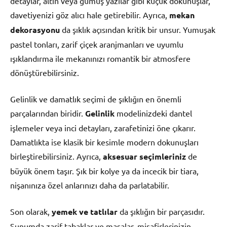
detaylar, altın veya gümüş yazılar gibi küçük dokunuşlar,
davetiyenizi göz alıcı hale getirebilir. Ayrıca,
mekan
dekorasyonu
da şıklık açısından kritik bir unsur. Yumuşak
pastel tonları, zarif çiçek aranjmanları ve uyumlu
ışıklandırma ile mekanınızı romantik bir atmosfere
dönüştürebilirsiniz.
Gelinlik ve damatlık seçimi de şıklığın en önemli
parçalarından biridir.
Gelinlik
modelinizdeki dantel
işlemeler veya inci detayları, zarafetinizi öne çıkarır.
Damatlıkta ise klasik bir kesimle modern dokunuşları
birleştirebilirsiniz. Ayrıca,
aksesuar seçimleriniz
de
büyük önem taşır. Şık bir kolye ya da incecik bir tiara,
nişanınıza özel anlarınızı daha da parlatabilir.
Son olarak,
yemek ve tatlılar
da şıklığın bir parçasıdır.
Sunumda zarif tabaklar ve masalar, misafirlerinizin