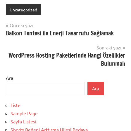
Uncategorized
Yazı
Önceki yazı
Balkon Tentesi ile Enerji Tasarrufu Sağlamak
gezinmesi
Sonraki yazı
WordPress Hosting Paketlerinde Hangi Özellikler
Bulunmalı
Ara
Ara
Liste
Sample Page
Sayfa Listesi
Shorts Beğeni Arttırma Hilesi Bedava