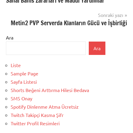
Sanal Bahis Zararları ve Maddi Yardımlar
gezinmesi
Sonraki yazı
Metin2 PVP Serverda Klanların Gücü ve İşbirliği
Ara
Ara
Liste
Sample Page
Sayfa Listesi
Shorts Beğeni Arttırma Hilesi Bedava
SMS Onay
Spotify Dinlenme Atma Ücretsiz
Twitch Takipçi Kasma Şifr
Twitter Profil Resimleri