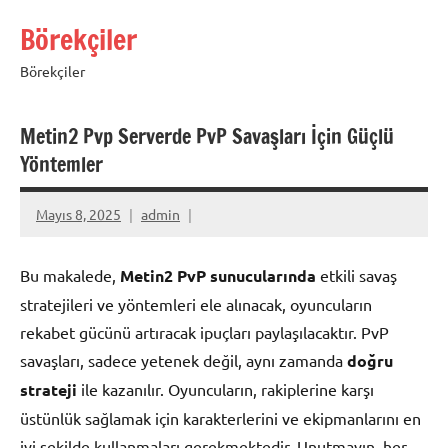
İçeriğe
Börekçiler
geç
Börekçiler
Metin2 Pvp Serverde PvP Savaşları İçin Güçlü
Yöntemler
Mayıs 8, 2025
admin
Bu makalede,
Metin2 PvP sunucularında
etkili savaş
stratejileri ve yöntemleri ele alınacak, oyuncuların
rekabet gücünü artıracak ipuçları paylaşılacaktır. PvP
savaşları, sadece yetenek değil, aynı zamanda
doğru
strateji
ile kazanılır. Oyuncuların, rakiplerine karşı
üstünlük sağlamak için karakterlerini ve ekipmanlarını en
iyi şekilde kullanmaları gerekmektedir. Unutmayın, her