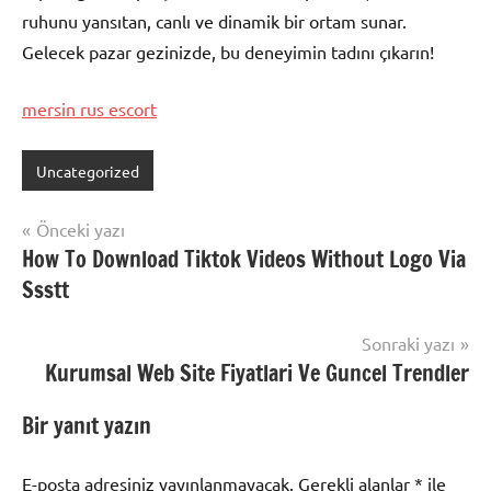
ruhunu yansıtan, canlı ve dinamik bir ortam sunar.
Gelecek pazar gezinizde, bu deneyimin tadını çıkarın!
mersin rus escort
Uncategorized
Yazı
Önceki yazı
How To Download Tiktok Videos Without Logo Via
gezinmesi
Ssstt
Sonraki yazı
Kurumsal Web Site Fiyatlari Ve Guncel Trendler
Bir yanıt yazın
E-posta adresiniz yayınlanmayacak.
Gerekli alanlar
*
ile