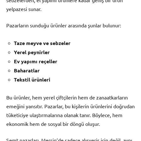
sebzelerden, el yapımı ürünlere kadar geniş bir ürün
yelpazesi sunar.
Pazarların sunduğu ürünler arasında şunlar bulunur:
Taze meyve ve sebzeler
Yerel peynirler
Ev yapımı reçeller
Baharatlar
Tekstil ürünleri
Bu ürünler, hem yerel çiftçilerin hem de zanaatkarların
emeğini yansıtır. Pazarlar, bu kişilerin ürünlerini doğrudan
tüketiciye ulaştırmalarına olanak tanır. Böylece, hem
ekonomik hem de sosyal bir döngü oluşur.
Semt pazarları, Mersin’de sadece alışveriş için değil, aynı