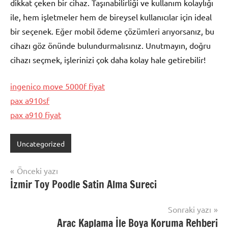
dikkat çeken bir cihaz. Taşınabilirliği ve kullanım kolaylığı
ile, hem işletmeler hem de bireysel kullanıcılar için ideal
bir seçenek. Eğer mobil ödeme çözümleri arıyorsanız, bu
cihazı göz önünde bulundurmalısınız. Unutmayın, doğru
cihazı seçmek, işlerinizi çok daha kolay hale getirebilir!
ingenico move 5000f fiyat
pax a910sf
pax a910 fiyat
Uncategorized
Yazı
Önceki yazı
İzmir Toy Poodle Satin Alma Sureci
gezinmesi
Sonraki yazı
Arac Kaplama İle Boya Koruma Rehberi