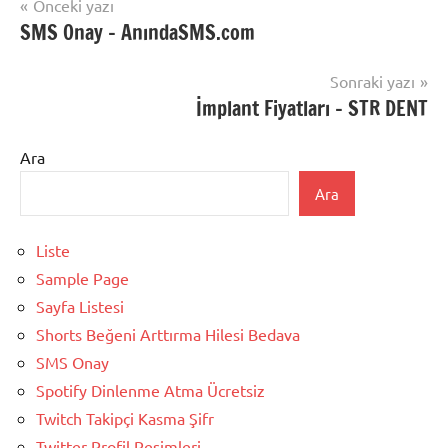
Yazı
Önceki yazı
SMS Onay – AnındaSMS.com
gezinmesi
Sonraki yazı
İmplant Fiyatları – STR DENT
Ara
Ara
Liste
Sample Page
Sayfa Listesi
Shorts Beğeni Arttırma Hilesi Bedava
SMS Onay
Spotify Dinlenme Atma Ücretsiz
Twitch Takipçi Kasma Şifr
Twitter Profil Resimleri