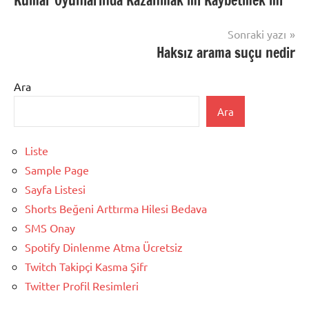
Kumar Oyunlarında Kazanmak mı Kaybetmek mi
gezinmesi
Sonraki yazı
Haksız arama suçu nedir
Ara
Ara
Liste
Sample Page
Sayfa Listesi
Shorts Beğeni Arttırma Hilesi Bedava
SMS Onay
Spotify Dinlenme Atma Ücretsiz
Twitch Takipçi Kasma Şifr
Twitter Profil Resimleri