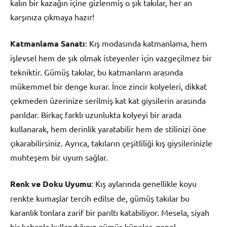
kalın bir kazağın içine gizlenmiş o şık takılar, her an
karşınıza çıkmaya hazır!
Katmanlama Sanatı
: Kış modasında katmanlama, hem
işlevsel hem de şık olmak isteyenler için vazgeçilmez bir
tekniktir. Gümüş takılar, bu katmanların arasında
mükemmel bir denge kurar. İnce zincir kolyeleri, dikkat
çekmeden üzerinize serilmiş kat kat giysilerin arasında
parıldar. Birkaç farklı uzunlukta kolyeyi bir arada
kullanarak, hem derinlik yaratabilir hem de stilinizi öne
çıkarabilirsiniz. Ayrıca, takıların çeşitliliği kış giysilerinizle
muhteşem bir uyum sağlar.
Renk ve Doku Uyumu
: Kış aylarında genellikle koyu
renkte kumaşlar tercih edilse de, gümüş takılar bu
karanlık tonlara zarif bir parıltı katabiliyor. Mesela, siyah
bir kabanla kullandığınız gümüş küpeler, genel