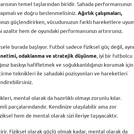
arısının temel taşlarından biridir. Sahada performansınızı
yapmalı ve doğru beslenmelisiniz.
Ağırlık çalışmaları,
arınızı güçlendirirken, vücudunuzun farklı hareketlere uyu
 azaltır hem de oyundaki performansınızı artırırsınız.
sele burada başlıyor. Futbol sadece fiziksel güç değil, aynı
, iyi bir futbolcu
önetimi, odaklanma ve stratejik düşünme
ınız baskıyı hafifletmek ve soğukkanlılığınızı korumak için
tirme teknikleri ile sahadaki pozisyonları ve hareketleri
direbilirsiniz.
ri, mental olarak da hazırlıklı olmayı zorunlu kılar.
mli parçalarındandır. Kendinize ulaşılabilir ama zor
sel hem de mental olarak sizi ileriye taşıyacaktır.
tirir. Fiziksel olarak güçlü olmak kadar, mental olarak da