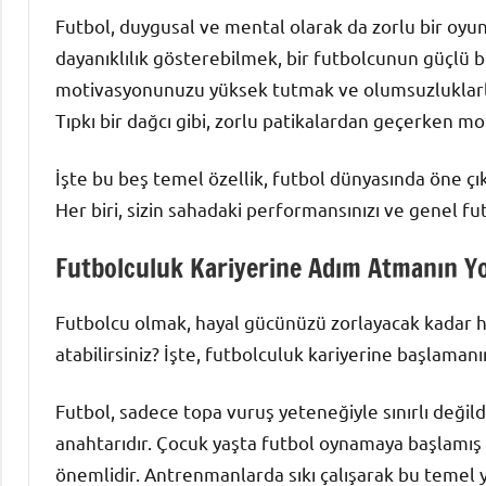
Futbol, duygusal ve mental olarak da zorlu bir oyun
dayanıklılık gösterebilmek, bir futbolcunun güçlü bi
motivasyonunuzu yüksek tutmak ve olumsuzluklarla 
Tıpkı bir dağcı gibi, zorlu patikalardan geçerken mo
İşte bu beş temel özellik, futbol dünyasında öne çı
Her biri, sizin sahadaki performansınızı ve genel fu
Futbolculuk Kariyerine Adım Atmanın Yol
Futbolcu olmak, hayal gücünüzü zorlayacak kadar he
atabilirsiniz? İşte, futbolculuk kariyerine başlaman
Futbol, sadece topa vuruş yeteneğiyle sınırlı değild
anahtarıdır. Çocuk yaşta futbol oynamaya başlamış ol
önemlidir. Antrenmanlarda sıkı çalışarak bu temel ye