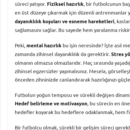
süreci yatıyor.
, bir futbolcunun baş
Fiziksel hazırlık
en üst düzeye çıkarmak için düzenli antrenmanlar 
, kasl
dayanıklılık koşuları ve esneme hareketleri
sağlamasını sağlar. Bu sayede hem yaralanma riskini
Peki,
bu işin neresinde? İşte asıl me
mental hazırlık
zamanda zihinsel dayanıklılık da gerektirir.
Stres y
olmanın olmazsa olmazlarıdır. Maç sırasında yaşadığ
zihinsel egzersizler yapmalısınız. Mesela, görselleş
önceden zihninizde canlandırarak hazırlığınızı güçlen
Futbolun yoğun temposu ve sürekli değişen dinamikle
, bu sürecin en öne
Hedef belirleme ve motivasyon
hedefler koyarak bu hedeflere odaklanmak, hem fizik
Bir futbolcu olmak, sürekli bir gelişim süreci gerek