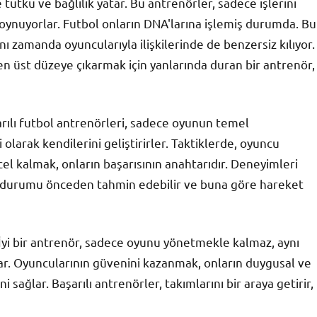
tutku ve bağlılık yatar. Bu antrenörler, sadece işlerini
oynuyorlar. Futbol onların DNA'larına işlemiş durumda. Bu
ı zamanda oyuncularıyla ilişkilerinde de benzersiz kılıyor.
en üst düzeye çıkarmak için yanlarında duran bir antrenör,
şarılı futbol antrenörleri, sadece oyunun temel
olarak kendilerini geliştirirler. Taktiklerde, oyuncu
l kalmak, onların başarısının anahtarıdır. Deneyimleri
lü durumu önceden tahmin edebilir ve buna göre hareket
r. İyi bir antrenör, sadece oyunu yönetmekle kalmaz, aynı
urar. Oyuncularının güvenini kazanmak, onların duygusal ve
i sağlar. Başarılı antrenörler, takımlarını bir araya getirir,