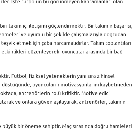
ptirler. İşte futbolun bu görünmeyen kahramanları olan
ri takım içi iletişimi güçlendirmektir. Bir takımın başarısı,
üvenmeleri ve uyumlu bir şekilde çalışmalarıyla doğrudan
imi teşvik etmek için çaba harcamalıdırlar. Takım toplantıları
etkinlikleri düzenleyerek, oyuncular arasında bir bağ
tir. Futbol, fiziksel yeteneklerin yanı sıra zihinsel
riye düştüğünde, oyuncuların motivasyonlarını kaybetmeden
oktada, antrenörlerin rolü kritiktir. Motive edici
tarak ve onlara güven aşılayarak, antrenörler, takımın
 de büyük bir öneme sahiptir. Maç sırasında doğru hamleleri