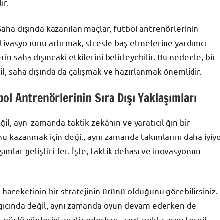
ir.
Saha dışında kazanılan maçlar, futbol antrenörlerinin
motivasyonunu artırmak, stresle baş etmelerine yardımcı
n saha dışındaki etkilerini belirleyebilir. Bu nedenle, bir
l, saha dışında da çalışmak ve hazırlanmak önemlidir.
bol Antrenörlerinin Sıra Dışı Yaklaşımları
l, aynı zamanda taktik zekânın ve yaratıcılığın bir
nu kazanmak için değil, aynı zamanda takımlarını daha iyiy
aşımlar geliştirirler. İşte, taktik dehası ve inovasyonun
 hareketinin bir stratejinin ürünü olduğunu görebilirsiniz.
ngıcında değil, aynı zamanda oyun devam ederken de
 güçlü yönlerini analiz ederken, zayıf noktalarını tespit