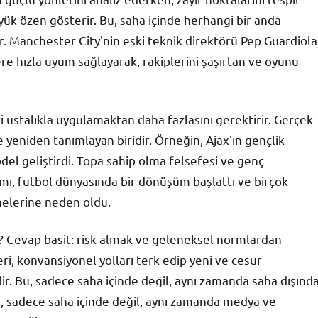
ük özen gösterir. Bu, saha içinde herhangi bir anda
r. Manchester City'nin eski teknik direktörü Pep Guardiola
ere hızla uyum sağlayarak, rakiplerini şaşırtan ve oyunu
i ustalıkla uygulamaktan daha fazlasını gerektirir. Gerçek
de yeniden tanımlayan biridir. Örneğin, Ajax'ın gençlik
el geliştirdi. Topa sahip olma felsefesi ve genç
ı, futbol dünyasında bir dönüşüm başlattı ve birçok
melerine neden oldu.
ir? Cevap basit: risk almak ve geleneksel normlardan
ri, konvansiyonel yolları terk edip yeni ve cesur
ilir. Bu, sadece saha içinde değil, aynı zamanda saha dışınd
u, sadece saha içinde değil, aynı zamanda medya ve