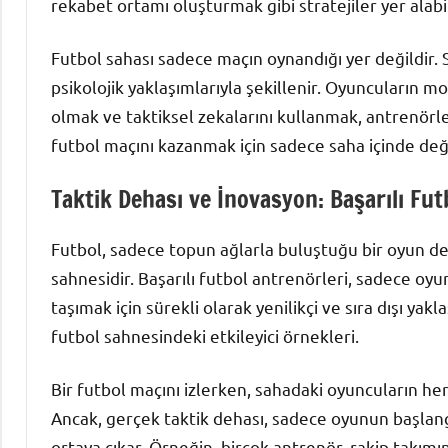
rekabet ortamı oluşturmak gibi stratejiler yer alabil
Futbol sahası sadece maçın oynandığı yer değildir. 
psikolojik yaklaşımlarıyla şekillenir. Oyuncuların 
olmak ve taktiksel zekalarını kullanmak, antrenörleri
futbol maçını kazanmak için sadece saha içinde deği
Taktik Dehası ve İnovasyon: Başarılı Fut
Futbol, sadece topun ağlarla buluştuğu bir oyun deği
sahnesidir. Başarılı futbol antrenörleri, sadece oyu
taşımak için sürekli olarak yenilikçi ve sıra dışı yakl
futbol sahnesindeki etkileyici örnekleri.
Bir futbol maçını izlerken, sahadaki oyuncuların her
Ancak, gerçek taktik dehası, sadece oyunun başla
ortaya çıkar. Örneğin, birçok antrenör, rakip takımın