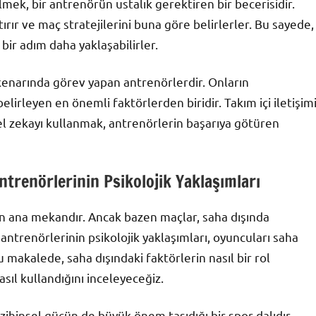
lmek, bir antrenörün ustalık gerektiren bir becerisidir.
tırır ve maç stratejilerini buna göre belirlerler. Bu sayede,
bir adım daha yaklaşabilirler.
kenarında görev yapan antrenörlerdir. Onların
belirleyen en önemli faktörlerden biridir. Takım içi iletişim
l zekayı kullanmak, antrenörlerin başarıya götüren
ntrenörlerinin Psikolojik Yaklaşımları
n ana mekandır. Ancak bazen maçlar, saha dışında
l antrenörlerinin psikolojik yaklaşımları, oyuncuları saha
Bu makalede, saha dışındaki faktörlerin nasıl bir rol
sıl kullandığını inceleyeceğiz.
a, zihinsel gücün de büyük önem taşıdığı bir spor dalıdır.