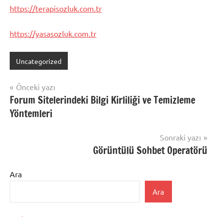
https://terapisozluk.com.tr
https://yasasozluk.com.tr
Uncategorized
Yazı
Önceki yazı
Forum Sitelerindeki Bilgi Kirliliği ve Temizleme
gezinmesi
Yöntemleri
Sonraki yazı
Görüntülü Sohbet Operatörü
Ara
Ara