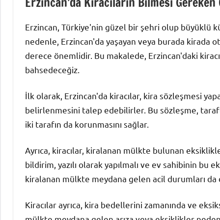
Erzincan’da Kiracıların Bilmesi Gereken
Erzincan, Türkiye'nin güzel bir şehri olup büyüklü 
nedenle, Erzincan'da yaşayan veya burada kirada otu
derece önemlidir. Bu makalede, Erzincan'daki kirac
bahsedeceğiz.
İlk olarak, Erzincan'da kiracılar, kira sözleşmesi yap
belirlenmesini talep edebilirler. Bu sözleşme, taraf
iki tarafın da korunmasını sağlar.
Ayrıca, kiracılar, kiralanan mülkte bulunan eksiklikl
bildirim, yazılı olarak yapılmalı ve ev sahibinin bu 
kiralanan mülkte meydana gelen acil durumları da d
Kiracılar ayrıca, kira bedellerini zamanında ve eks
mülkte meydana gelen arıza veya eksiklikler neden