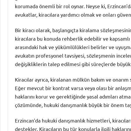
korumada önemli bir rol oynar. Neyse ki, Erzincan'
avukatlar, kiracılara yardımcı olmak ve onları güven
Bir kiracı olarak, başlangıçta kiralama sözleşmesin
kiracılara bu konuda rehberlik edebilir ve kapsamlı b
arasındaki hak ve yükümlülükleri belirler ve uyuşma
avukatın profesyonel tavsiyesi, sözleşmenin incel
değişikliklerin talep edilmesi gibi süreçlerde büyük b
Kiracılar ayrıca, kiralanan mülkün bakım ve onarım 
Eğer mevcut bir kontrat varsa veya olası bir anlaş
haklarını korur ve gerektiğinde yasal adımları atmala
çözümünde, hukuki danışmanlık büyük bir önem taşır
Erzincan'da hukuki danışmanlık hizmetleri, kiracıları 
destekler. Kiracıların bu tür konularla ilgili haklar