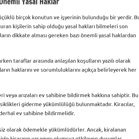
 Önemli Yasal Haklar
küçüklü birçok konutun ve işyerinin bulunduğu bir yerdir. B
ran kişilerin sahip olduğu yasal hakları bilmeleri son
ıların dikkate alması gereken bazı önemli yasal haklardan
arken taraflar arasında anlaşılan koşulların yazılı olarak
ların haklarını ve sorumluluklarını açıkça belirleyerek her
eri veya arızaları ev sahibine bildirmek hakkına sahiptir. Bu
eksiklikleri giderme yükümlülüğü bulunmaktadır. Kiracılar,
erhal ev sahibine bildirmelidir.
iksiz olarak ödemekle yükümlüdürler. Ancak, kiralanan
iyle kiracının yaşamını olumsuz etkileyen durumlar