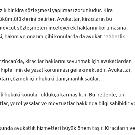
zılı bir kira sözleşmesi yapılması zorunludur. Kira
ükümlülüklerini belirler. Avukatlar, kiracıların bu
 mevcut sözleşmeleri inceleyerek haklarını korumasına
adesi, bakım ve onarım gibi konularda da avukat rehberlik
Erzincan'da, kiracılar haklarını savunmak için avukatlardan
k sahiplerinin de yasal korunması gerekmektedir. Avukatlar,
kları çözmek için hukuki danışmanlık sağlar.
gili hukuki konular oldukça karmaşıktır. Bu nedenle, bir
ar, yerel yasalar ve mevzuatlar hakkında bilgi sahibidir v
sunda avukatlık hizmetleri büyük önem taşır. Kiracıların v