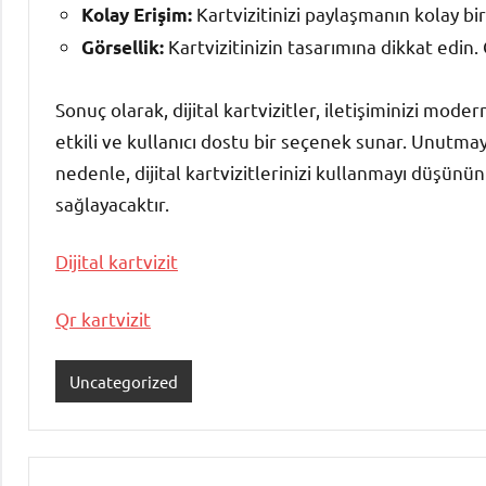
Kartvizitinizi paylaşmanın kolay bir
Kolay Erişim:
Kartvizitinizin tasarımına dikkat edin. 
Görsellik:
Sonuç olarak, dijital kartvizitler, iletişiminizi mod
etkili ve kullanıcı dostu bir seçenek sunar. Unutmay
nedenle, dijital kartvizitlerinizi kullanmayı düşünü
sağlayacaktır.
Dijital kartvizit
Qr kartvizit
Uncategorized