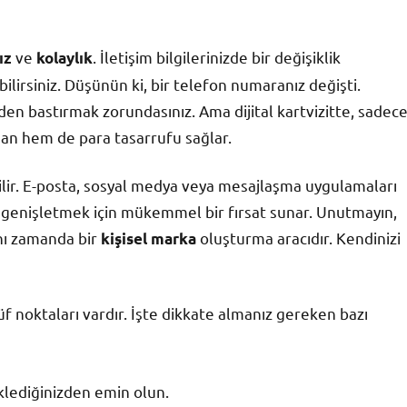
ve
. İletişim bilgilerinizde bir değişiklik
ız
kolaylık
irsiniz. Düşünün ki, bir telefon numaranız değişti.
iden bastırmak zorundasınız. Ama dijital kartvizitte, sadec
man hem de para tasarrufu sağlar.
labilir. E-posta, sosyal medya veya mesajlaşma uygulamaları
nızı genişletmek için mükemmel bir fırsat sunar. Unutmayın,
aynı zamanda bir
oluşturma aracıdır. Kendinizi
kişisel marka
püf noktaları vardır. İşte dikkate almanız gereken bazı
klediğinizden emin olun.