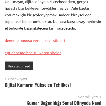
Unutmayın, dijital dünya bizi cezbederken, gerçek
hayatta bizi bekleyen sevdiklerimiz var. Aile bağlarını
korumak için bir şeyler yapmak, sadece bireysel değil,
toplumsal bir sorumluluktur. Kumara karşı savaş, herkesin
el birliğiyle başarabileceği bir mücadeledir.
deneme bonusu veren bahis siteleri
egt deneme bonusu veren siteler
Uncategorized
Yazı
Önceki yazı
Dijital Kumarın Yükselen Tehlikesi
gezinmesi
Sonraki yazı
Kumar Bağımlılığı Sanal Dünyada Nasıl