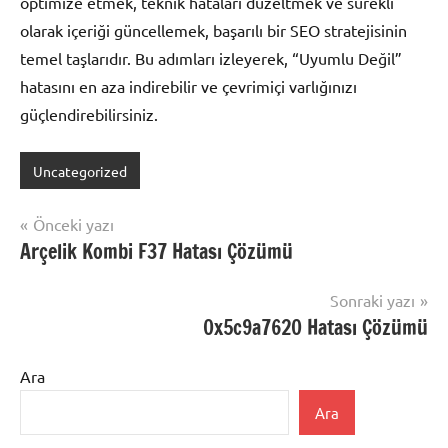
optimize etmek, teknik hataları düzeltmek ve sürekli
olarak içeriği güncellemek, başarılı bir SEO stratejisinin
temel taşlarıdır. Bu adımları izleyerek, “Uyumlu Değil”
hatasını en aza indirebilir ve çevrimiçi varlığınızı
güçlendirebilirsiniz.
Uncategorized
Yazı
Önceki yazı
Arçelik Kombi F37 Hatası Çözümü
gezinmesi
Sonraki yazı
0x5c9a7620 Hatası Çözümü
Ara
Ara