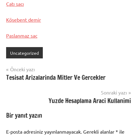
Çatı sacı
Köşebent demir
Paslanmaz sac
Uncategorized
Yazı
Önceki yazı
Tesisat Arizalarinda Mitler Ve Gercekler
gezinmesi
Sonraki yazı
Yuzde Hesaplama Araci Kullanimi
Bir yanıt yazın
E-posta adresiniz yayınlanmayacak.
Gerekli alanlar
*
ile